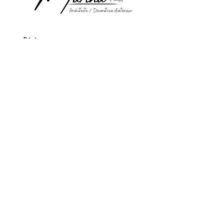
Béziers
06.28.60.38.24
marinadecoratrice@gmail.com
Conseils en aménagement & décoration
d'intérieur
Rénovation, projets neufs & clé en main.
Béziers - Hérault
et à distance partout en France
Mentions légales
Siret
910 224 633 000 16